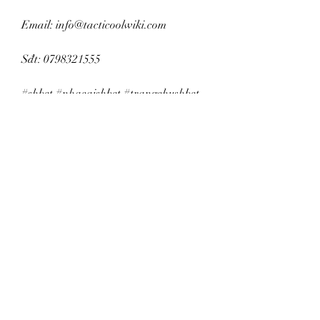
Email: info@tacticoolwiki.com
Sđt: 0798321555
#shbet #nhacaishbet #trangchushbet 
#dangkyshbet #linkshbet
Subscribe Form
Submit
6785482243