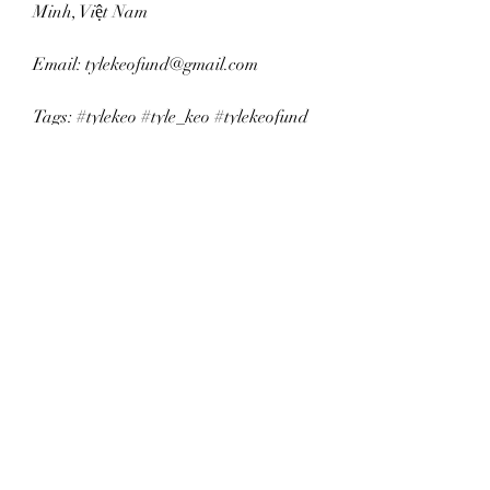
Minh, Việt Nam
Email: tylekeofund@gmail.com
Tags: #tylekeo #tyle_keo #tylekeofund 
#trangchu_tylekeo #casinotylekeo
Subscribe Form
Submit
6785482243