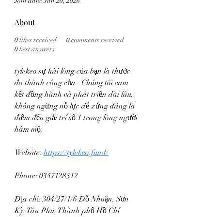
Join date: Jan 20, 2026
About
0
likes received
0
comments received
0
best answers
tylekeo sự hài lòng của bạn là thước 
đo thành công của . Chúng tôi cam 
kết đồng hành và phát triển dài lâu, 
không ngừng nỗ lực để xứng đáng là 
điểm đến giải trí số 1 trong lòng người 
hâm mộ. 
Website: 
https://tylekeo.fund/
Phone: 0347128512
Địa chỉ: 304/27/1/6 Đỗ Nhuận, Sơn 
Kỳ, Tân Phú, Thành phố Hồ Chí 