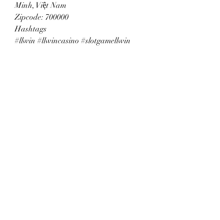
Minh, Việt Nam
Zipcode: 700000
Hashtags
#llwin #llwincasino #slotgamellwin 
#nhacaillwin #dangkyllwin
Subscribe Form
Submit
6785482243