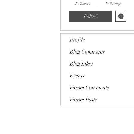
Followers
Following
Follow
Profile
Blog Comments
Blog Likes
Events
Forum Comments
Forum Posts