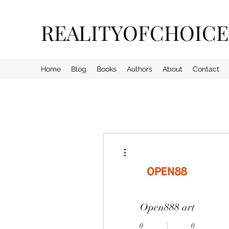
REALITYOFCHOIC
Home
Blog
Books
Authors
About
Contact
More actions
Open888 art
0
0