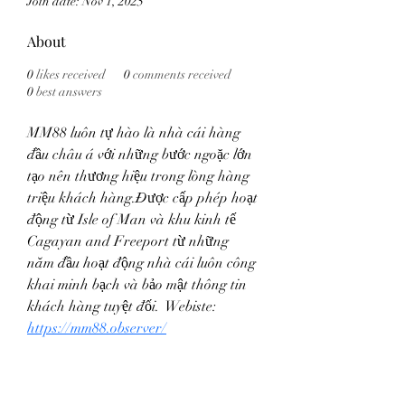
Join date: Nov 1, 2025
About
0
likes received
0
comments received
0
best answers
MM88 luôn tự hào là nhà cái hàng 
đầu châu á với những bước ngoặc lớn 
tạo nên thương hiệu trong lòng hàng 
triệu khách hàng.Được cấp phép hoạt 
động từ Isle of Man và khu kinh tế 
Cagayan and Freeport từ những 
năm đầu hoạt động nhà cái luôn công 
khai minh bạch và bảo mật thông tin 
khách hàng tuyệt đối.  Webiste: 
https://mm88.observer/