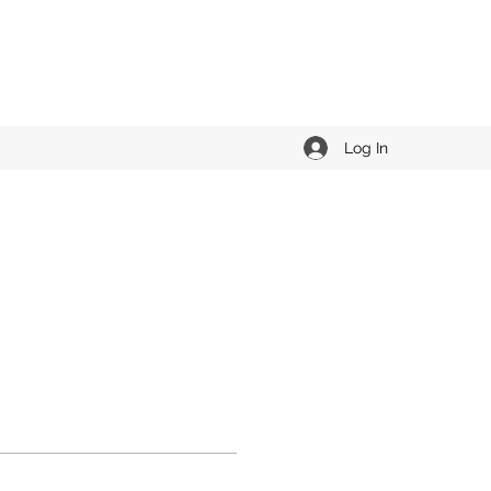
Log In