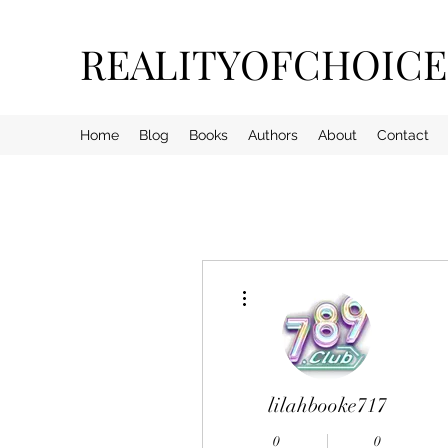
REALITYOFCHOIC
Home
Blog
Books
Authors
About
Contact
More actions
lilahbooke717
0
0