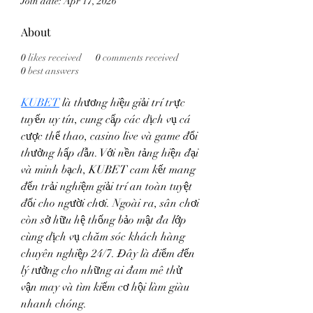
Join date: Apr 17, 2026
About
0
likes received
0
comments received
0
best answers
KUBET
 là thương hiệu giải trí trực 
tuyến uy tín, cung cấp các dịch vụ cá 
cược thể thao, casino live và game đổi 
thưởng hấp dẫn. Với nền tảng hiện đại 
và minh bạch, KUBET cam kết mang 
đến trải nghiệm giải trí an toàn tuyệt 
đối cho người chơi. Ngoài ra, sân chơi 
còn sở hữu hệ thống bảo mật đa lớp 
cùng dịch vụ chăm sóc khách hàng 
chuyên nghiệp 24/7. Đây là điểm đến 
lý tưởng cho những ai đam mê thử 
vận may và tìm kiếm cơ hội làm giàu 
nhanh chóng.