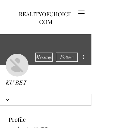
REALITYOFCHOICE.
COM
More actions
Message
Follow
KU BET
Profile