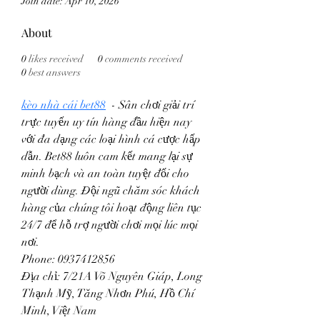
Join date: Apr 10, 2026
About
0
likes received
0
comments received
0
best answers
kèo nhà cái bet88
  - Sân chơi giải trí 
trực tuyến uy tín hàng đầu hiện nay 
với đa dạng các loại hình cá cược hấp 
dẫn. Bet88 luôn cam kết mang lại sự 
minh bạch và an toàn tuyệt đối cho 
người dùng. Đội ngũ chăm sóc khách 
hàng của chúng tôi hoạt động liên tục 
24/7 để hỗ trợ người chơi mọi lúc mọi 
nơi.
Phone: 0937412856
Địa chỉ: 7/21A Võ Nguyên Giáp, Long 
Thạnh Mỹ, Tăng Nhơn Phú, Hồ Chí 
Minh, Việt Nam