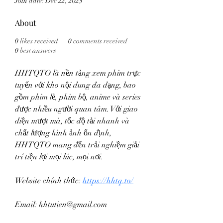
Join date: Dec 22, 2025
About
0
likes received
0
comments received
0
best answers
HHTQTO là nền tảng xem phim trực 
tuyến với kho nội dung đa dạng, bao 
gồm phim lẻ, phim bộ, anime và series 
được nhiều người quan tâm. Với giao 
diện mượt mà, tốc độ tải nhanh và 
chất lượng hình ảnh ổn định, 
HHTQTO mang đến trải nghiệm giải 
trí tiện lợi mọi lúc, mọi nơi.
Website chính thức: 
https://hhtq.to/
Email: hhtutien@gmail.com