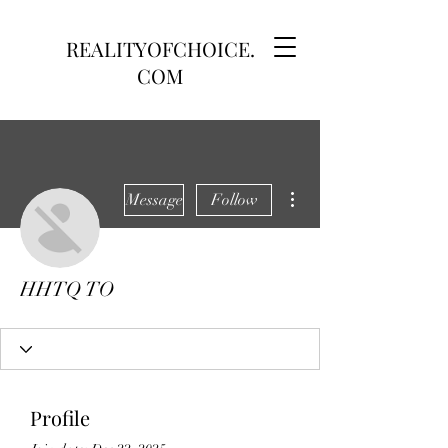
REALITYOFCHOICE.
COM
More actions
Message
Follow
HHTQ TO
Profile