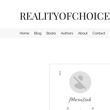
REALITYOFCHOIC
Home
Blog
Books
Authors
About
Contact
More actions
f8beta2ink
0
0