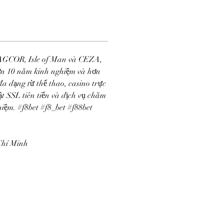
PAGCOR, Isle of Man và CEZA, 
ơn 10 năm kinh nghiệm và hơn 
a dạng từ thể thao, casino trực 
ật SSL tiên tiến và dịch vụ chăm 
iệm. #f8bet #f8_bet #f88bet 
Chí Minh