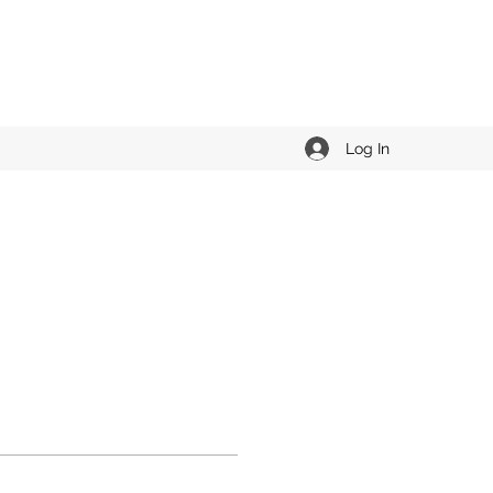
Log In