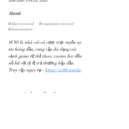
Join date: Feb 28, 2026
About
0
likes received
0
comments received
0
best answers
SC88 là nhà cái cá cược trực tuyến uy 
tín hàng đầu, cung cấp đa dạng các 
sảnh game từ thể thao, casino live đến 
nổ hũ với tỷ lệ trả thưởng hấp dẫn. 
Truy cập ngay tại : 
https://sc88.works/
Subscribe Form
Submit