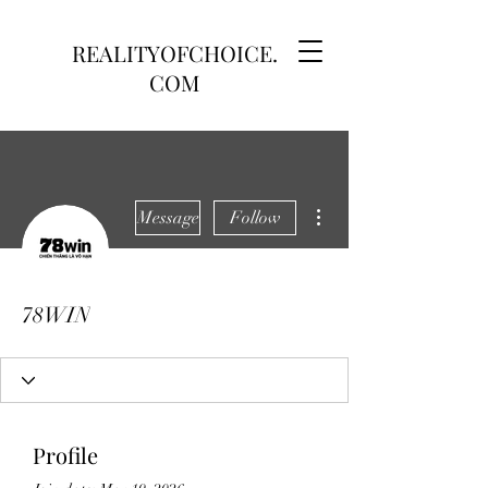
REALITYOFCHOICE.
COM
More actions
Message
Follow
78WIN
Profile