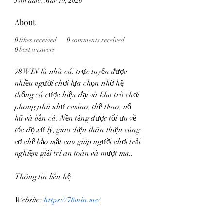
Join date: Mar 19, 2026
About
0
likes received
0
comments received
0
best answers
78WIN là nhà cái trực tuyến được 
nhiều người chơi lựa chọn nhờ hệ 
thống cá cược hiện đại và kho trò chơi 
phong phú như casino, thể thao, nổ 
hũ và bắn cá. Nền tảng được tối ưu về 
tốc độ xử lý, giao diện thân thiện cùng 
cơ chế bảo mật cao giúp người chơi trải 
nghiệm giải trí an toàn và mượt mà..
Thông tin liên hệ
Website: 
https://78win.me/