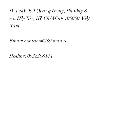
Địa chỉ: 999 Quang Trung, Phường 8, 
An Hội Tây, Hồ Chí Minh 700000, Việt 
Nam
Email: contact@789winn.tv
Hotline: 0938398144
#789win, #789winntv, 
#nhacai789win, #789wincasino, 
#789winlink, #789wintrangchu
Subscribe Form
Submit